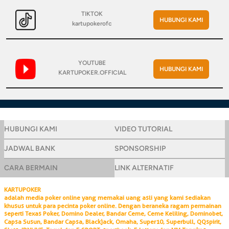
TIKTOK
HUBUNGI KAMI
kartupokerofc
YOUTUBE
HUBUNGI KAMI
KARTUPOKER.OFFICIAL
HUBUNGI KAMI
VIDEO TUTORIAL
JADWAL BANK
SPONSORSHIP
CARA BERMAIN
LINK ALTERNATIF
KARTUPOKER
adalah media poker online yang memakai uang asli yang kami sediakan
khusus untuk para pecinta poker online. Dengan beraneka ragam permainan
seperti Texas Poker, Domino Dealer, Bandar Ceme, Ceme Keliling, Dominobet,
Capsa Susun, Bandar Capsa, Blackjack, Omaha, Super10, Superbull, QQspirit,