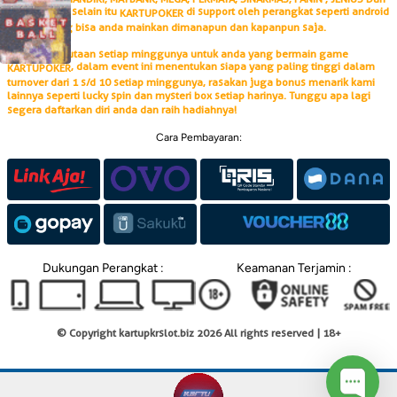
KOSPIN JASA selain itu
di support oleh perangkat seperti android
KARTUPOKER
dan IOS yang bisa anda mainkan dimanapun dan kapanpun saja.
Raih bonus jutaan setiap minggunya untuk anda yang bermain game
, dalam event ini menentukan siapa yang paling tinggi dalam
KARTUPOKER
turnover dari 1 s/d 10 setiap minggunya, rasakan juga bonus menarik kami
lainnya seperti lucky spin dan mysteri box setiap harinya. Tunggu apa lagi
segera daftarkan diri anda dan raih hadiahnya!
Cara Pembayaran:
Dukungan Perangkat :
Keamanan Terjamin :
© Copyright kartupkrslot.biz 2026 All rights reserved | 18+