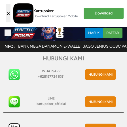
Kartupoker
×
Download
Download Kartupoker Mobile
MASUK
DAFTAR
IMB MANDIRI MAYBANK MEGA DANAMON E-WALLET JAGO JENIUS OCBC P
INFO:
HUBUNGI KAMI
WHATSAPP
HUBUNGI KAMI
+6281977241051
LINE
HUBUNGI KAMI
kartupoker_official